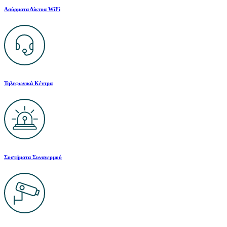
Ασύρματα Δίκτυα WiFi
Τηλεφωνικά Κέντρα
Συστήματα Συναγερμού