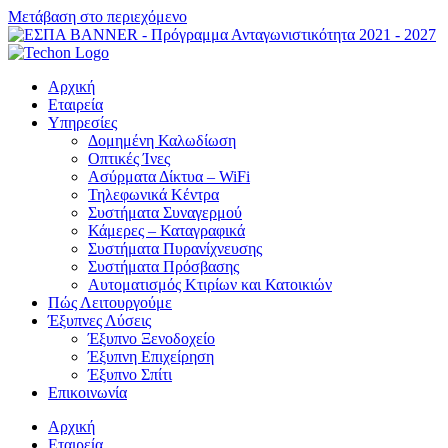
Μετάβαση στο περιεχόμενο
Αρχική
Εταιρεία
Υπηρεσίες
Δομημένη Καλωδίωση
Οπτικές Ίνες
Ασύρματα Δίκτυα – WiFi
Τηλεφωνικά Κέντρα
Συστήματα Συναγερμού
Κάμερες – Καταγραφικά
Συστήματα Πυρανίχνευσης
Συστήματα Πρόσβασης
Αυτοματισμός Κτιρίων και Κατοικιών
Πώς Λειτουργούμε
Έξυπνες Λύσεις
Έξυπνο Ξενοδοχείο
Έξυπνη Επιχείρηση
Έξυπνο Σπίτι
Επικοινωνία
Αρχική
Εταιρεία