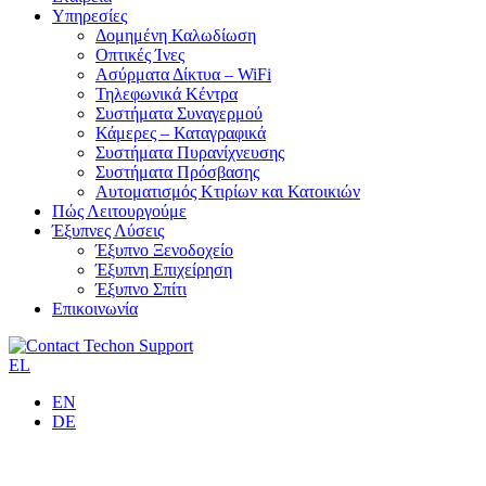
Υπηρεσίες
Δομημένη Καλωδίωση
Οπτικές Ίνες
Ασύρματα Δίκτυα – WiFi
Τηλεφωνικά Κέντρα
Συστήματα Συναγερμού
Κάμερες – Καταγραφικά
Συστήματα Πυρανίχνευσης
Συστήματα Πρόσβασης
Αυτοματισμός Κτιρίων και Κατοικιών
Πώς Λειτουργούμε
Έξυπνες Λύσεις
Έξυπνο Ξενοδοχείο
Έξυπνη Επιχείρηση
Έξυπνο Σπίτι
Επικοινωνία
EL
EN
DE