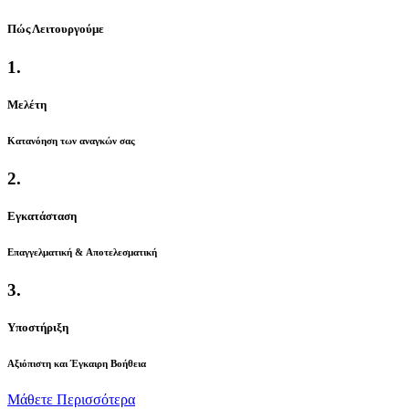
Πώς Λειτουργούμε
1.
Μελέτη
Κατανόηση των αναγκών σας
2.
Εγκατάσταση
Επαγγελματική & Aποτελεσματική
3.
Υποστήριξη
Αξιόπιστη και Έγκαιρη Βοήθεια
Μάθετε Περισσότερα