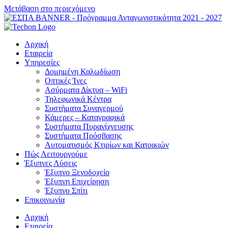
Μετάβαση στο περιεχόμενο
Αρχική
Εταιρεία
Υπηρεσίες
Δομημένη Καλωδίωση
Οπτικές Ίνες
Ασύρματα Δίκτυα – WiFi
Τηλεφωνικά Κέντρα
Συστήματα Συναγερμού
Κάμερες – Καταγραφικά
Συστήματα Πυρανίχνευσης
Συστήματα Πρόσβασης
Αυτοματισμός Κτιρίων και Κατοικιών
Πώς Λειτουργούμε
Έξυπνες Λύσεις
Έξυπνο Ξενοδοχείο
Έξυπνη Επιχείρηση
Έξυπνο Σπίτι
Επικοινωνία
Αρχική
Εταιρεία