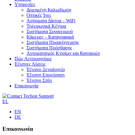
Υπηρεσίες
Δομημένη Καλωδίωση
Οπτικές Ίνες
Ασύρματα Δίκτυα – WiFi
Τηλεφωνικά Κέντρα
Συστήματα Συναγερμού
Κάμερες – Καταγραφικά
Συστήματα Πυρανίχνευσης
Συστήματα Πρόσβασης
Αυτοματισμός Κτιρίων και Κατοικιών
Πώς Λειτουργούμε
Έξυπνες Λύσεις
Έξυπνο Ξενοδοχείο
Έξυπνη Επιχείρηση
Έξυπνο Σπίτι
Επικοινωνία
EL
EN
DE
Επικοινωνία